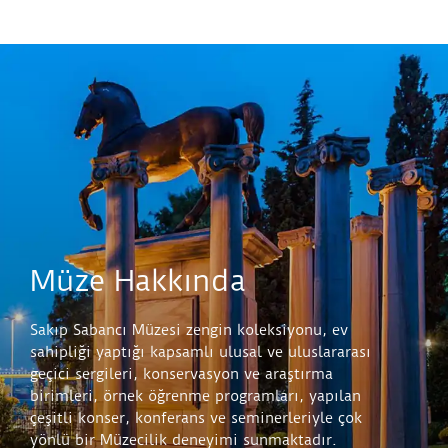
Müze Hakkında
Sakıp Sabancı Müzesi zengin koleksiyonu, ev
sahipliği yaptığı kapsamlı ulusal ve uluslararası
geçici sergileri, konservasyon ve araştırma
birimleri, örnek öğrenme programları, yapılan
çeşitli konser, konferans ve seminerleriyle çok
yönlü bir Müzecilik deneyimi sunmaktadır.