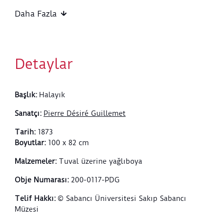
yaldızlı, tokalı kemere tutturulmuştur. Bir çift altın
halka küpe takmıştır. Bir gonca gül dalı sıkıştırılmış,
Daha Fazla
kurdeleli, yeşil kumaş bir başlığı vardır. Resim,
"GUILLEMET, Constantinople, 1873." imzalıdır. Şeker
Ahmet Paşa tarafından Mülga Maarif Vekaleti
Dairesi'nde 1873’te düzenlenen resim sergisinde
Detaylar
sergilenmiştir.
Başlık
:
Halayık
Sanatçı
:
Pierre Désiré Guillemet
Tarih
:
1873
Boyutlar
:
100 x 82 cm
Malzemeler
:
Tuval üzerine yağlıboya
Obje Numarası
:
200-0117-PDG
Telif Hakkı
:
© Sabancı Üniversitesi Sakıp Sabancı
Müzesi