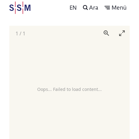
EN
Ara
Menü
1
/
1
Oops... Failed to load content...