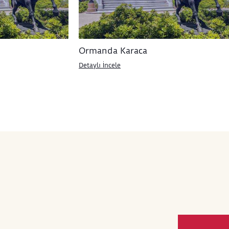
iyetiyle açıklar. 1897–1898 tarihli
lı Natürmort', bu tutarlı pratiğin
 bir örneğini oluşturur.
Ormanda Karaca
Detaylı İncele