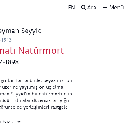
EN
Ara
Menü
eyman Seyyid
-1913
malı Natürmort
7-1898
gri bir fon önünde, beyazımsı bir
 üzerine yayılmış on üç elma,
yman Seyyid'in bu natürmortunun
üdür. Elmalar düzensiz bir yığın
görünse de yerleşimleri rastgele
dir; her meyvenin açısı, birbirine
nma biçimi ve kırmızı ile sarı-
 Fazla
 arasındaki renk dağılımı dikkatle
lanmıştır. Sanatçı meyveyi tek tek