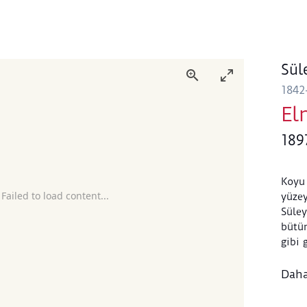
Sül
1842
El
189
Koyu 
 Failed to load content...
yüzey
Süle
bütün
gibi 
değil
yasla
Daha
yeşil
kurgu