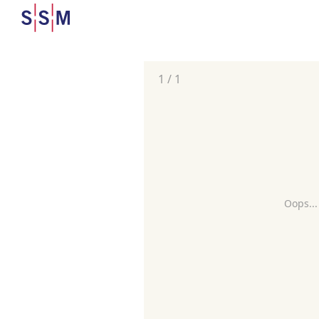
1
/
1
Oops...