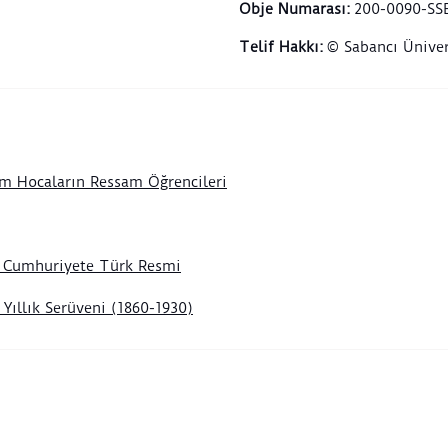
madal
Obje Numarası
:
200-0090-SS
dönen
Telif Hakkı
:
© Sabancı Üniver
otuz 
ve bu
olmak
eğiti
Batı
m Hocaların Ressam Öğrencileri
tekni
birin
kurma
farkl
n Cumhuriyete Türk Resmi
hava 
kompo
Yıllık Serüveni (1860-1930)
Paris
boya 
bir z
görse
yüzyı
mimar
bulur