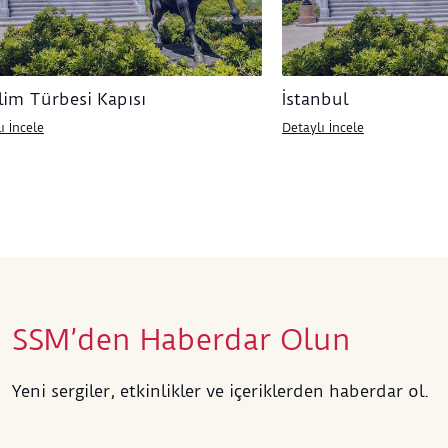
hâkim
'Elma
olgun
Selim Türbesi Kapısı
İstanbul
ı İncele
Detaylı İncele
SSM’den Haberdar Olun
Yeni sergiler, etkinlikler ve içeriklerden haberdar ol.