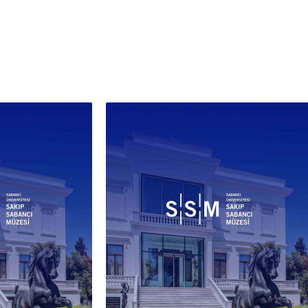
lınmaları ise 19. yüzyılın ikinci
ına özgü bir yeniliktir. Bu yeniliği
 üzerine yağlıboya resmine taşıyan
uşak içinde Seyyid, natürmort
ü asıl uzmanlık alanına
türen isim olarak öne çıkar.
aşları Şeker Ahmed Paşa ve
in Zekâi Paşa'nın kalabalık,
midal meyve kompozisyonlarından
ı bir yol izler; objeyi yalıtır ve ona
ndan bakar. SSM Resim
siyonu'ndaki “Portakallı
rmort” (200-0237-SSE) ve
uzlu Natürmort” (200-0283-SSE),
layışın farklı meyvelerle
rülmesinin örnekleridir. Sanat
çisi Pertev Boyar, Seyyid'i
assa natürmort ressamı” olarak
lendirir; eserlerindeki şeffaflığı ve
iği renk ve perspektife olan