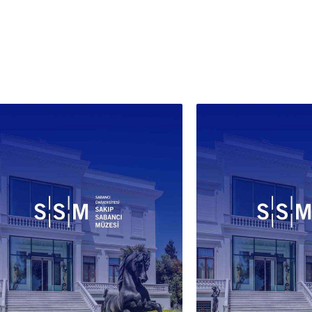
ele a
yarıs
tuval
ilk k
türün
dönüş
Çağd
Hüsey
pira
farkl
yakı
Kolek
Natü
“Karp
bu an
sürdü
tarih
“bilh
değer
tazel