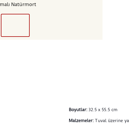
lmalı Natürmort
ele a
köşe
elma,
Işık 
yuvar
görün
kazan
1842'
Seyyi
Harb
Abdül
Bura
Boula
sekiz
resmî
akade
Boyutlar
:
32.5 x 55.5 cm
temsi
sergi
Malzemeler
:
Tuval üzerine ya
natür